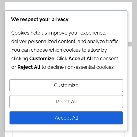
Next Post
We respect your privacy
Baschet pe cai: Strategii ofensive, Tehnici de
aruncare, Oportunități de punctare
Cookies help us improve your experience,
deliver personalized content, and analyze traffic.
You can choose which cookies to allow by
Leave a Reply
clicking
Customize
. Click
Accept All
to consent
or
Reject All
to decline non-essential cookies.
Your email address will not be published.
Required fields are marked
*
Customize
Comment
*
Reject All
Accept All