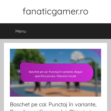
Skip
fanaticgamer.ro
to
content
Menu
Baschet pe cai: Punctaj în variante,