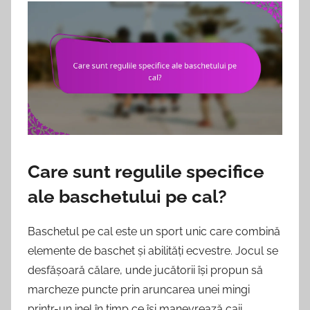
Care sunt regulile specifice
ale baschetului pe cal?
Baschetul pe cal este un sport unic care combină
elemente de baschet și abilități ecvestre. Jocul se
desfășoară călare, unde jucătorii își propun să
marcheze puncte prin aruncarea unei mingi
printr-un inel în timp ce își manevrează caii.