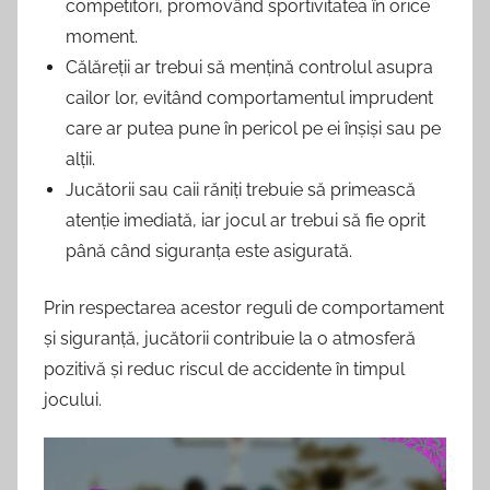
competitori, promovând sportivitatea în orice
moment.
Călăreții ar trebui să mențină controlul asupra
cailor lor, evitând comportamentul imprudent
care ar putea pune în pericol pe ei înșiși sau pe
alții.
Jucătorii sau caii răniți trebuie să primească
atenție imediată, iar jocul ar trebui să fie oprit
până când siguranța este asigurată.
Prin respectarea acestor reguli de comportament
și siguranță, jucătorii contribuie la o atmosferă
pozitivă și reduc riscul de accidente în timpul
jocului.