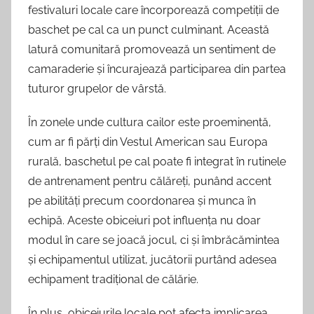
festivaluri locale care încorporează competiții de
baschet pe cal ca un punct culminant. Această
latură comunitară promovează un sentiment de
camaraderie și încurajează participarea din partea
tuturor grupelor de vârstă.
În zonele unde cultura cailor este proeminentă,
cum ar fi părți din Vestul American sau Europa
rurală, baschetul pe cal poate fi integrat în rutinele
de antrenament pentru călăreți, punând accent
pe abilități precum coordonarea și munca în
echipă. Aceste obiceiuri pot influența nu doar
modul în care se joacă jocul, ci și îmbrăcămintea
și echipamentul utilizat, jucătorii purtând adesea
echipament tradițional de călărie.
În plus, obiceiurile locale pot afecta implicarea