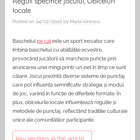
Reguli specifice jocului, Obiceiuri
locale
Posted on
04/02/2026
by
Maria Ionescu
Baschetul
pe cal
este un sport inovator care
îmbină baschetul cu abilitățile ecvestre,
provocând jucătorii să marcheze puncte prin
aruncarea unei mingi printr-un inel în timp ce sunt
călare. Jocul prezintă diverse sisteme de punctaj
care pot influența semnificativ strategia și modul
de joc, variind în funcție de diferitele formate. În
plus, obiceiurile locale influențează regulile și
metodele de punctaj, reflectând tradițiile culturale
unice ale comunităților participante.
Key sections in the article: