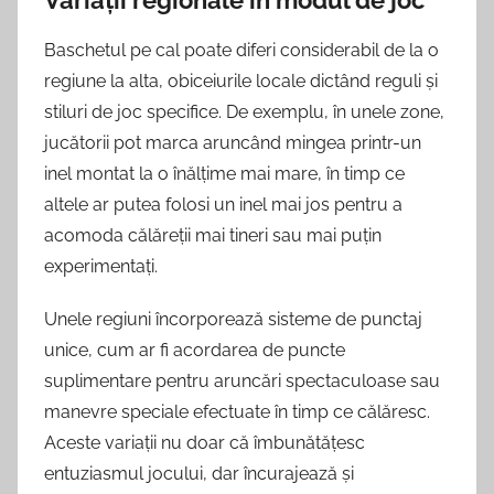
Variații regionale în modul de joc
Baschetul pe cal poate diferi considerabil de la o
regiune la alta, obiceiurile locale dictând reguli și
stiluri de joc specifice. De exemplu, în unele zone,
jucătorii pot marca aruncând mingea printr-un
inel montat la o înălțime mai mare, în timp ce
altele ar putea folosi un inel mai jos pentru a
acomoda călăreții mai tineri sau mai puțin
experimentați.
Unele regiuni încorporează sisteme de punctaj
unice, cum ar fi acordarea de puncte
suplimentare pentru aruncări spectaculoase sau
manevre speciale efectuate în timp ce călăresc.
Aceste variații nu doar că îmbunătățesc
entuziasmul jocului, dar încurajează și