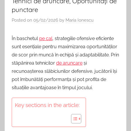
Tehnici de aruncare, Oportunități de
punctare
Posted on
05/02/2026
by
Maria Ionescu
În baschetul
pe cal
, strategiile ofensive eficiente
sunt esențiale pentru maximizarea oportunităților
de scor prin muncă în echipă și adaptabilitate. Prin
stăpânirea tehnicilor
de aruncare
și
recunoașterea slăbiciunilor defensive, jucătorii își
pot îmbunătăți performanța și pot profita de
situațiile avantajoase în timpul jocului.
Key sections in the article: