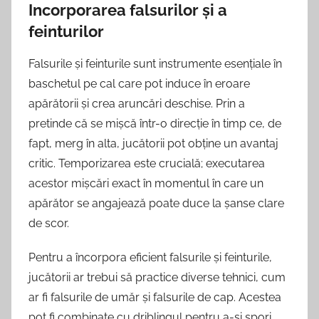
Incorporarea falsurilor și a
feinturilor
Falsurile și feinturile sunt instrumente esențiale în
baschetul pe cal care pot induce în eroare
apărătorii și crea aruncări deschise. Prin a
pretinde că se mișcă într-o direcție în timp ce, de
fapt, merg în alta, jucătorii pot obține un avantaj
critic. Temporizarea este crucială; executarea
acestor mișcări exact în momentul în care un
apărător se angajează poate duce la șanse clare
de scor.
Pentru a încorpora eficient falsurile și feinturile,
jucătorii ar trebui să practice diverse tehnici, cum
ar fi falsurile de umăr și falsurile de cap. Acestea
pot fi combinate cu driblingul pentru a-și spori