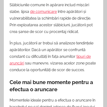
Slăbiciunile comune în apărare includ mișcări
slabe, lipsa
de comunicare
între apărători și
vulnerabilitatea la schimbări rapide de direcție.
Prin exploatarea acestor slăbiciuni, jucătorii pot
crea șanse de scor cu procentaj ridicat.
În plus, jucătorii ar trebui să analizeze tendințele
apărătorilor. Dacă un apărător se confruntă
constant cu dificultăți în fața anumitor
tipuri de
aruncări
sau manevre, vizarea acelor zone poate
conduce la oportunități de scor de succes.
Cele mai bune momente pentru a
efectua o aruncare
Momentele ideale pentru a efectua o aruncare în
baschetul pe cal depind adesea de fluxul jocului