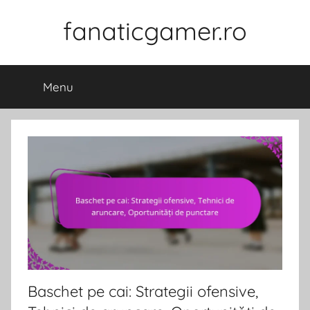
Skip
fanaticgamer.ro
to
content
Menu
Baschet pe cai: Strategii ofensive,