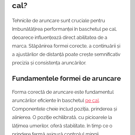
cal?
Tehnicile de aruncare sunt cruciale pentru
îmbunătățirea performanței în baschetul pe cal,
deoarece influențează direct abilitatea de a
marca. Stăpânirea formei corecte, a continuării și
a ajustărilor de distanță poate crește semnificativ
precizia și consistența aruncărilor.
Fundamentele formei de aruncare
Forma corectă de aruncare este fundamentul
aruncărilor eficiente în baschetul
pe cal
.
Componentele cheie includ poziția, prinderea și
alinierea. O poziție echilibrată, cu picioarele la
lățimea umerilor, oferă stabilitate, în timp ce o
prindere fermă asigură controlul mingii.