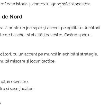
reflectă istoria și contextul geografic al acesteia.
a de Nord
ă printr-un joc rapid și accent pe agilitate. Jucătorii
e de baschet și abilități ecvestre, făcând sportul
cători, cu un accent pe muncă în echipă și strategie.
ltă mișcare și jocuri tactice.
aptări ecvestre.
ru și șase jucători.
a