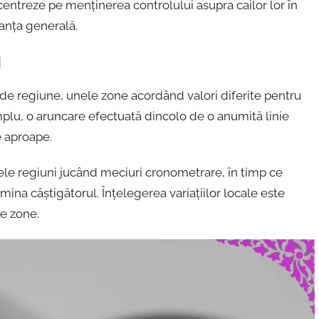
centreze pe menținerea controlului asupra cailor lor în
anța generală.
i
 de regiune, unele zone acordând valori diferite pentru
mplu, o aruncare efectuată dincolo de o anumită linie
 aproape.
ele regiuni jucând meciuri cronometrare, în timp ce
ina câștigătorul. Înțelegerea variațiilor locale este
te zone.