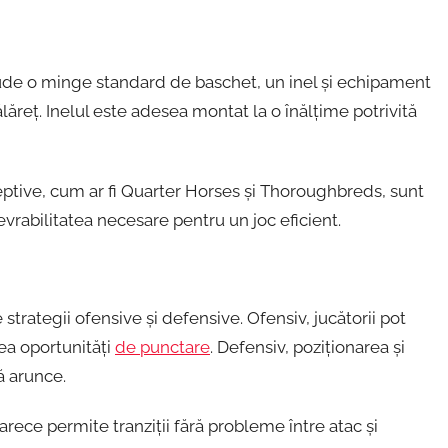
ude o minge standard de baschet, un inel și echipament
ălăreț. Inelul este adesea montat la o înălțime potrivită
eceptive, cum ar fi Quarter Horses și Thoroughbreds, sunt
evrabilitatea necesare pentru un joc eficient.
rategii ofensive și defensive. Ofensiv, jucătorii pot
ea oportunități
de punctare
. Defensiv, poziționarea și
ă arunce.
rece permite tranziții fără probleme între atac și