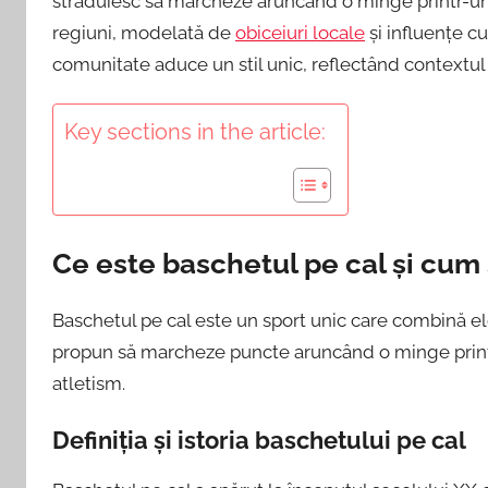
străduiesc să marcheze aruncând o minge printr-un in
regiuni, modelată de
obiceiuri locale
și influențe cu
comunitate aduce un stil unic, reflectând contextul i
Key sections in the article:
Ce este baschetul pe cal și cum
Baschetul pe cal este un sport unic care combină ele
propun să marcheze puncte aruncând o minge printr-u
atletism.
Definiția și istoria baschetului pe cal