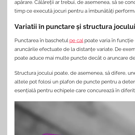
apărare. Călăreții ar trebui, de asemenea, să se con
timp ce execută jocuri pentru a îmbunătăți perform
Variatii în punctare și structura joculu
Punctarea în baschetul
pe cal
poate varia în funcție
aruncările efectuate de la distanțe variate. De exe
poate aduce mai multe puncte decât o aruncare de
Structura jocului poate, de asemenea, să difere, un
altele pot folosi un plafon de puncte pentru a determ
esențială pentru echipele care concurează în diferi