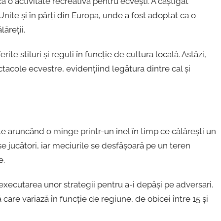
a o activitate recreativă pentru ecvești. A câștigat
 Unite și în părți din Europa, unde a fost adoptat ca o
lăreții.
ite stiluri și reguli în funcție de cultura locală. Astăzi,
acole ecvestre, evidențiind legătura dintre cal și
e aruncând o minge printr-un inel în timp ce călărești un
se jucători, iar meciurile se desfășoară pe un teren
e.
i executarea unor strategii pentru a-i depăși pe adversari.
ă care variază în funcție de regiune, de obicei între 15 și