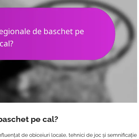
 baschet pe cal?
nfluențat de obiceiuri locale, tehnici de joc și semnificație