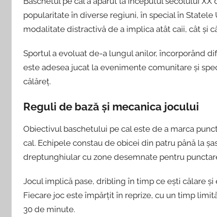
Baschetul pe cal a apărut la începutul secolului XX c
popularitate în diverse regiuni, în special în Statele
modalitate distractivă de a implica atât caii, cât și că
Sportul a evoluat de-a lungul anilor, încorporând difer
este adesea jucat la evenimente comunitare și spect
călăreț.
Reguli de bază și mecanica jocului
Obiectivul baschetului pe cal este de a marca punct
cal. Echipele constau de obicei din patru până la șa
dreptunghiular cu zone desemnate pentru punctar
Jocul implică pase, dribling în timp ce ești călare ș
Fiecare joc este împărțit în reprize, cu un timp limit
30 de minute.