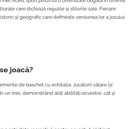
el. Acest sport prezintă o diversitate bogată în diferite
lturale care dictează regulile și stilurile sale. Fiecare
storic și geografic care definește versiunea lor a jocului.
 se joacă?
mente de baschet cu echitația. Jucătorii călare își
n inel, demonstrând atât abilități ecvestre, cât și