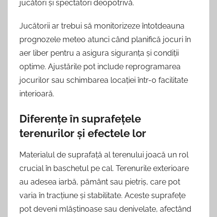
jucători și spectatori deopotrivă.
Jucătorii ar trebui să monitorizeze întotdeauna
prognozele meteo atunci când planifică jocuri în
aer liber pentru a asigura siguranța și condiții
optime. Ajustările pot include reprogramarea
jocurilor sau schimbarea locației într-o facilitate
interioară.
Diferențe în suprafețele
terenurilor și efectele lor
Materialul de suprafață al terenului joacă un rol
crucial în baschetul pe cal. Terenurile exterioare
au adesea iarbă, pământ sau pietriș, care pot
varia în tracțiune și stabilitate. Aceste suprafețe
pot deveni mlăștinoase sau denivelate, afectând