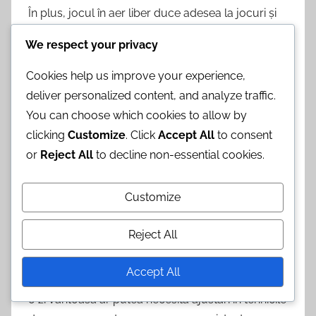
În plus, jocul în aer liber duce adesea la jocuri și
întâlniri spontane, permițând jucătorilor să
We respect your privacy
întâlnească oameni noi și să formeze conexiuni.
Acest aspect social poate face jocul mai plăcut și
Cookies help us improve your experience,
memorabil, deoarece experiențele comune
deliver personalized content, and analyze traffic.
contribuie la prietenii durabile.
You can choose which cookies to allow by
clicking
Customize
. Click
Accept All
to consent
Variabilitate în joc din cauza
or
Reject All
to decline non-essential cookies.
elementelor exterioare
Customize
Baschetul
pe cal
în aer liber introduce elemente
unice de joc care pot afecta performanța. Factori
Reject All
precum vântul, lumina soarelui și suprafețele
denivelate pot provoca provocări pentru jucători
Accept All
și necesită adaptarea strategiilor lor. De exemplu,
o zi vântoasă ar putea necesita ajustări în tehnicile