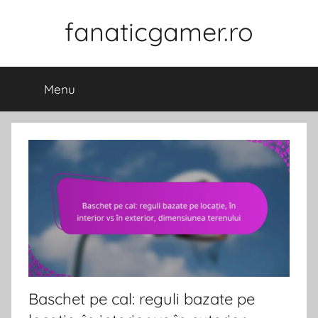
Skip
fanaticgamer.ro
to
content
Menu
Baschet pe cal: reguli bazate pe