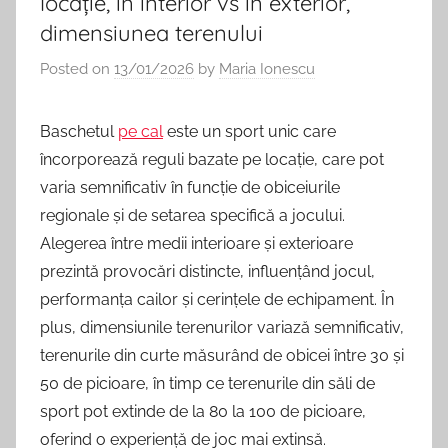
locație, în interior vs în exterior,
dimensiunea terenului
Posted on
13/01/2026
by
Maria Ionescu
Baschetul
pe cal
este un sport unic care
încorporează reguli bazate pe locație, care pot
varia semnificativ în funcție de obiceiurile
regionale și de setarea specifică a jocului.
Alegerea între medii interioare și exterioare
prezintă provocări distincte, influențând jocul,
performanța cailor și cerințele de echipament. În
plus, dimensiunile terenurilor variază semnificativ,
terenurile din curte măsurând de obicei între 30 și
50 de picioare, în timp ce terenurile din săli de
sport pot extinde de la 80 la 100 de picioare,
oferind o experiență de joc mai extinsă.